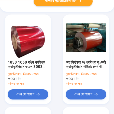
আপনার প্রয়োজনীয়তা দিন
1050 1060 রঙিন প্রলিপ্ত
উচ্চ নির্ভুলতা রঙ প্রলিপ্ত কুণ্ডলী
অ্যালুমিনিয়াম কয়েল 3003
অ্যালুমিনিয়াম পাউডার লেপ গাটার
5052 6061 7050 H26
সাদা
মূল্য:
$2850-$3350/ton
মূল্য:
$2850-$3350/ton
প্রি পেইন্টেড
MOQ:
1 টন
MOQ:
1 টন
সর্বশেষ দাম পান
সর্বশেষ দাম পান
এখন যোগাযোগ
এখন যোগাযোগ