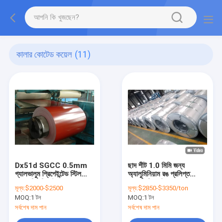
কালার কোটেড কয়েল
(11)
Dx51d SGCC 0.5mm
ছাদ শীট 1.0 মিমি জন্য
গ্যালভালুম প্রিপেইন্টেড স্টিল
অ্যালুমিনিয়াম রঙ প্রলিপ্ত
কয়েল পিপিজিআই ছাদের জন্য
কুণ্ডলী প্রি আঁকা
মূল্য:
$2000-$2500
মূল্য:
$2850-$3350/ton
MOQ:
1 টন
MOQ:
1 টন
সর্বশেষ দাম পান
সর্বশেষ দাম পান