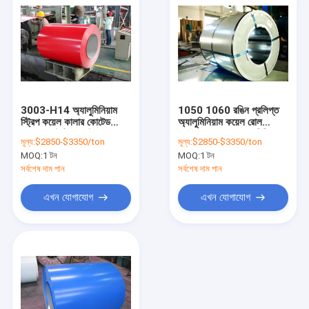
3003-H14 অ্যালুমিনিয়াম
1050 1060 রঙিন প্রলিপ্ত
স্ট্রিপ কয়েল কালার কোটেড
অ্যালুমিনিয়াম কয়েল রোল
6061 পেইন্টেড স্লাইভার 8.0
3003 H14 5052 বিল্ডিং
মূল্য:
$2850-$3350/ton
মূল্য:
$2850-$3350/ton
মিমি
উপাদান
MOQ:
1 টন
MOQ:
1 টন
সর্বশেষ দাম পান
সর্বশেষ দাম পান
এখন যোগাযোগ
এখন যোগাযোগ
বাড়ি
পণ্য
ভিডিও