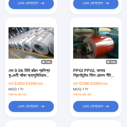
এখন যোগাযোগ
এখন যোগাযোগ
বেধ 0.06 মিমি রঙিন প্রলিপ্ত
PPGI PPGL কালার
কুণ্ডলী আঁকা অ্যালুমিনিয়াম
প্রিপেইন্টেড স্টিল রোলস শীট
1250 মিমি
কয়েল গ্যালভানাইজড ছাদ শীট
মূল্য:
$2850-$3350/ton
মূল্য:
$2580-$3580/ton
MOQ:
1 টন
MOQ:
1 টন
সর্বশেষ দাম পান
সর্বশেষ দাম পান
এখন যোগাযোগ
এখন যোগাযোগ