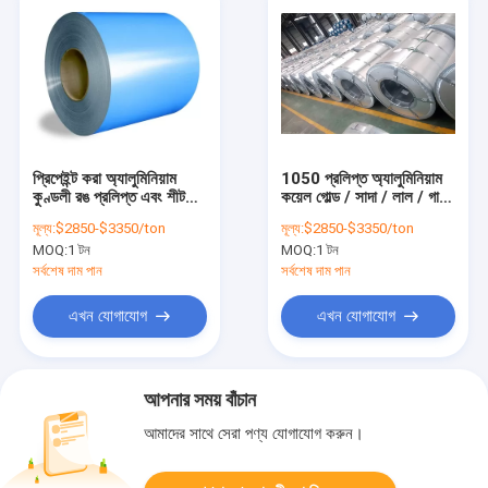
প্রিপেইন্ট করা অ্যালুমিনিয়াম
1050 প্রলিপ্ত অ্যালুমিনিয়াম
কুণ্ডলী রঙ প্রলিপ্ত এবং শীট
কয়েল গোল্ড / সাদা / লাল / গাটার
60mm H26 H18
জন্য কালো
মূল্য:
$2850-$3350/ton
মূল্য:
$2850-$3350/ton
MOQ:
1 টন
MOQ:
1 টন
সর্বশেষ দাম পান
সর্বশেষ দাম পান
এখন যোগাযোগ
এখন যোগাযোগ
আপনার সময় বাঁচান
আমাদের সাথে সেরা পণ্য যোগাযোগ করুন।