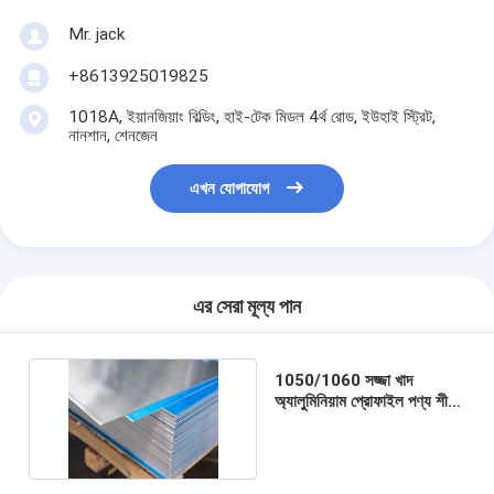
Mr. jack
+8613925019825
1018A, ইয়ানজিয়াং বিল্ডিং, হাই-টেক মিডল 4র্থ রোড, ইউহাই স্ট্রিট,
নানশান, শেনজেন
এখন যোগাযোগ
এর সেরা মূল্য পান
1050/1060 সজ্জা খাদ
অ্যালুমিনিয়াম প্রোফাইল পণ্য শীট
ফয়েল অ্যালুমিনিয়াম প্লেট