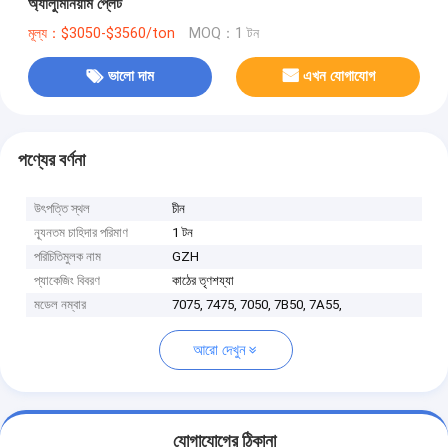
অ্যালুমিনিয়াম প্লেট
মূল্য：$3050-$3560/ton
MOQ：1 টন
ভালো দাম
এখন যোগাযোগ
পণ্যের বর্ণনা
উৎপত্তি স্থল
চীন
ন্যূনতম চাহিদার পরিমাণ
1 টন
পরিচিতিমুলক নাম
GZH
প্যাকেজিং বিবরণ
কাঠের তৃণশয্যা
মডেল নম্বার
7075, 7475, 7050, 7B50, 7A55,
আরো দেখুন
যোগাযোগের ঠিকানা