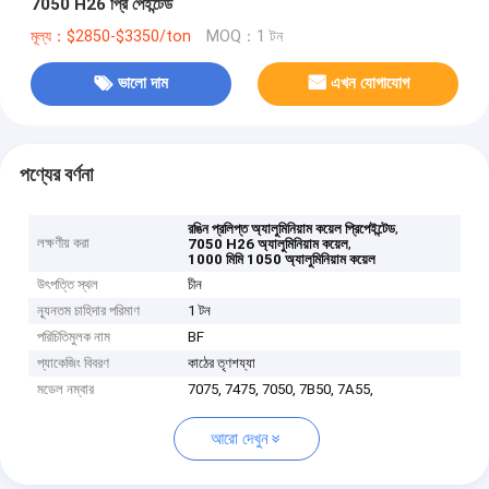
7050 H26 প্রি পেইন্টেড
মূল্য：$2850-$3350/ton
MOQ：1 টন
ভালো দাম
এখন যোগাযোগ
পণ্যের বর্ণনা
,
রঙিন প্রলিপ্ত অ্যালুমিনিয়াম কয়েল প্রিপেইন্টেড
লক্ষণীয় করা
,
7050 H26 অ্যালুমিনিয়াম কয়েল
1000 মিমি 1050 অ্যালুমিনিয়াম কয়েল
উৎপত্তি স্থল
চীন
ন্যূনতম চাহিদার পরিমাণ
1 টন
পরিচিতিমুলক নাম
BF
প্যাকেজিং বিবরণ
কাঠের তৃণশয্যা
মডেল নম্বার
7075, 7475, 7050, 7B50, 7A55,
আরো দেখুন