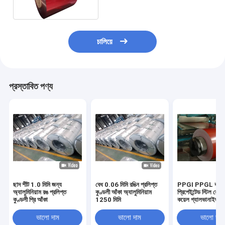
চালিয়ে
প্রস্তাবিত পণ্য
ছাদ শীট 1.0 মিমি জন্য
বেধ 0.06 মিমি রঙিন প্রলিপ্ত
PPGI PPGL কালা
অ্যালুমিনিয়াম রঙ প্রলিপ্ত
কুণ্ডলী আঁকা অ্যালুমিনিয়াম
প্রিপেইন্টেড স্টিল রোল
কুণ্ডলী প্রি আঁকা
1250 মিমি
কয়েল গ্যালভানাইজড 
ভালো দাম
ভালো দাম
ভালো দাম