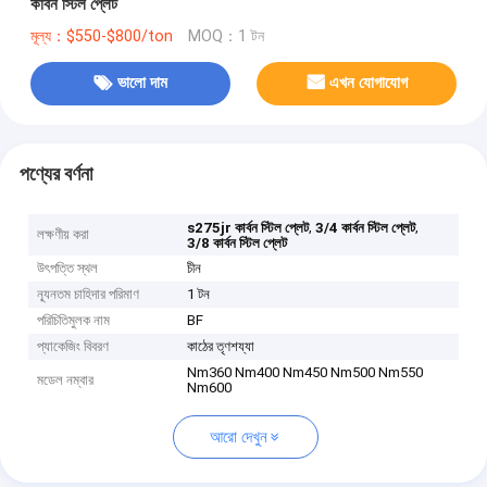
কার্বন স্টিল প্লেট
মূল্য：$550-$800/ton
MOQ：1 টন
ভালো দাম
এখন যোগাযোগ
পণ্যের বর্ণনা
,
,
s275jr কার্বন স্টিল প্লেট
3/4 কার্বন স্টিল প্লেট
লক্ষণীয় করা
3/8 কার্বন স্টিল প্লেট
উৎপত্তি স্থল
চীন
ন্যূনতম চাহিদার পরিমাণ
1 টন
পরিচিতিমুলক নাম
BF
প্যাকেজিং বিবরণ
কাঠের তৃণশয্যা
Nm360 Nm400 Nm450 Nm500 Nm550
মডেল নম্বার
Nm600
আরো দেখুন