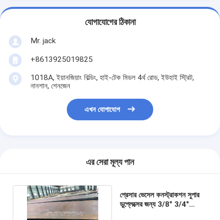
যোগাযোগের ঠিকানা
Mr. jack
+8613925019825
1018A, ইয়ানজিয়াং বিল্ডিং, হাই-টেক মিডল 4র্থ রোড, ইউহাই স্ট্রিট,
নানশান, শেনজেন
এখন যোগাযোগ
এর সেরা মূল্য পান
প্রেসার ভেসেল কনস্ট্রাকশন সুপার
ডুপ্লেক্সের জন্য 3/8" 3/4"
S275jr A36 কার্বন স্টিল প্লেট