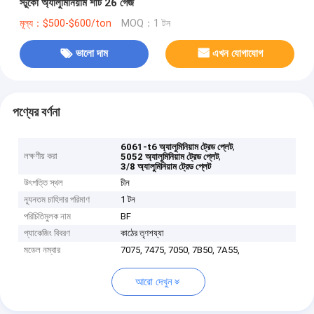
স্টুকো অ্যালুমিনিয়াম শীট 26 গেজ
মূল্য：$500-$600/ton
MOQ：1 টন
ভালো দাম
এখন যোগাযোগ
পণ্যের বর্ণনা
,
6061-t6 অ্যালুমিনিয়াম ট্রেড প্লেট
লক্ষণীয় করা
,
5052 অ্যালুমিনিয়াম ট্রেড প্লেট
3/8 অ্যালুমিনিয়াম ট্রেড প্লেট
উৎপত্তি স্থল
চীন
ন্যূনতম চাহিদার পরিমাণ
1 টন
পরিচিতিমুলক নাম
BF
প্যাকেজিং বিবরণ
কাঠের তৃণশয্যা
মডেল নম্বার
7075, 7475, 7050, 7B50, 7A55,
আরো দেখুন